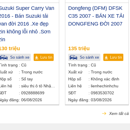
Suzuki Super Carry Van
Dongfeng (DFM) DFSK
2016 - Bán Suzuki tải
C35 2007 - BÁN XE TẢI
van đời 2016 .Xe đẹp
DONGFENG ĐỜI 2007
zin không lỗi nhỏ .Sơn
zin
130 triệu
135 triệu
So sánh xe
Lưu tin
So sánh xe
Lưu tin
Tình trạng
Cũ
Tình trạng
Cũ
Xuất xứ
Trong nước
Xuất xứ
Trong nước
Hộp số
Số tay
Hộp số
Không xác định
Liên hệ
siêu thị ô tô Nhật Bắc
Liên hệ
lienhechinhchu
SĐT
0928888699
SĐT
0983530702
Ngày đăng
06/08/2026
Ngày đăng
03/08/2026
Xem tất cả