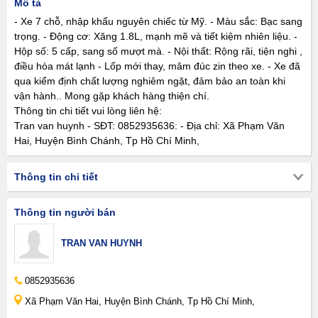
Mô tả
- Xe 7 chỗ, nhập khẩu nguyên chiếc từ Mỹ. - Màu sắc: Bạc sang
trọng. - Động cơ: Xăng 1.8L, mạnh mẽ và tiết kiệm nhiên liệu. -
Hộp số: 5 cấp, sang số mượt mà. - Nội thất: Rộng rãi, tiện nghi ,
điều hòa mát lạnh - Lốp mới thay, mâm đúc zin theo xe. - Xe đã
qua kiểm định chất lượng nghiêm ngặt, đảm bảo an toàn khi
vận hành.. Mong gặp khách hàng thiện chí.
Thông tin chi tiết vui lòng liên hệ:
Tran van huynh - SĐT: 0852935636: - Địa chỉ: Xã Phạm Văn
Hai, Huyện Bình Chánh, Tp Hồ Chí Minh,
Thông tin chi tiết
Thông tin người bán
TRAN VAN HUYNH
0852935636
Xã Phạm Văn Hai, Huyện Bình Chánh, Tp Hồ Chí Minh,