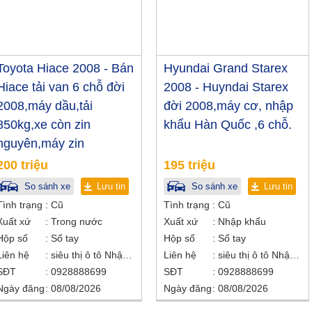
Toyota Hiace 2008 - Bán
Hyundai Grand Starex
Hiace tải van 6 chỗ đời
2008 - Huyndai Starex
2008,máy dầu,tải
đời 2008,máy cơ, nhập
850kg,xe còn zin
khẩu Hàn Quốc ,6 chỗ.
nguyên,máy zin
200 triệu
195 triệu
So sánh xe
Lưu tin
So sánh xe
Lưu tin
Tình trạng
Cũ
Tình trạng
Cũ
Xuất xứ
Trong nước
Xuất xứ
Nhập khẩu
Hộp số
Số tay
Hộp số
Số tay
Liên hệ
siêu thị ô tô Nhật Bắc
Liên hệ
siêu thị ô tô Nhật Bắc
SĐT
0928888699
SĐT
0928888699
Ngày đăng
08/08/2026
Ngày đăng
08/08/2026