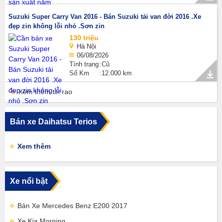
Suzuki Super Carry Van 2016 - Bán Suzuki tải van đời 2016 .Xe
đẹp zin không lỗi nhỏ .Sơn zin
130 triệu
Hà Nội
06/08/2026
Tình trạng
Cũ
Số Km
12.000 km
Xem thêm tin rao
Bán xe Daihatsu Terios
Xem thêm
Xe nổi bật
Bán Xe Mercedes Benz E200 2017
Xe Kia Morning