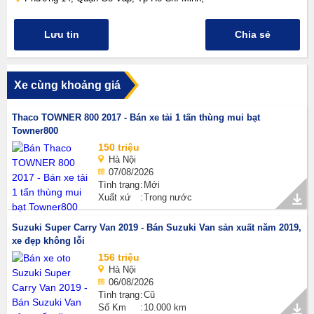
Lưu tin
Chia sẻ
Xe cùng khoảng giá
Thaco TOWNER 800 2017 - Bán xe tải 1 tấn thùng mui bạt
Towner800
150 triệu
Hà Nội
07/08/2026
Tình trạng
Mới
Xuất xứ
Trong nước
Suzuki Super Carry Van 2019 - Bán Suzuki Van sản xuất năm 2019,
xe đẹp không lỗi
156 triệu
Hà Nội
06/08/2026
Tình trạng
Cũ
Số Km
10.000 km