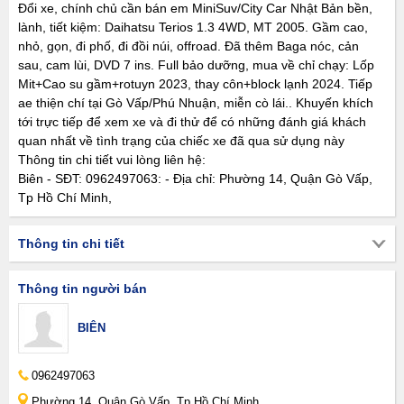
Đổi xe, chính chủ cần bán em MiniSuv/City Car Nhật Bản bền,
lành, tiết kiệm: Daihatsu Terios 1.3 4WD, MT 2005. Gầm cao,
nhỏ, gọn, đi phố, đi đồi núi, offroad. Đã thêm Baga nóc, cản
sau, cam lùi, DVD 7 ins. Full bảo dưỡng, mua về chỉ chạy: Lốp
Mit+Cao su gầm+rotuyn 2023, thay côn+block lạnh 2024. Tiếp
ae thiện chí tại Gò Vấp/Phú Nhuận, miễn cò lái.. Khuyến khích
tới trực tiếp để xem xe và đi thử để có những đánh giá khách
quan nhất về tình trạng của chiếc xe đã qua sử dụng này
Thông tin chi tiết vui lòng liên hệ:
Biên - SĐT: 0962497063: - Địa chỉ: Phường 14, Quận Gò Vấp,
Tp Hồ Chí Minh,
Thông tin chi tiết
Thông tin người bán
BIÊN
0962497063
Phường 14, Quận Gò Vấp, Tp Hồ Chí Minh,