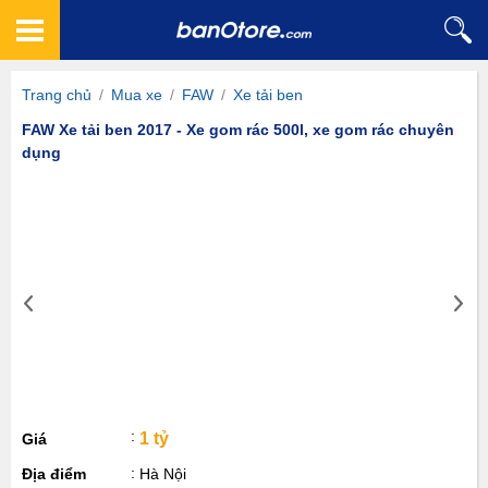
Trang chủ
/
Mua xe
/
FAW
/
Xe tải ben
FAW Xe tải ben 2017 - Xe gom rác 500l, xe gom rác chuyên
dụng
1 tỷ
Giá
Địa điểm
Hà Nội