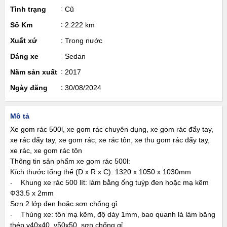
Tình trạng
Cũ
Số Km
2.222 km
Xuất xứ
Trong nước
Dáng xe
Sedan
Năm sản xuất
2017
Ngày đăng
30/08/2024
Mô tả
Xe gom rác 500l, xe gom rác chuyên dụng, xe gom rác đẩy tay,
xe rác đẩy tay, xe gom rác, xe rác tôn, xe thu gom rác đẩy tay,
xe rác, xe gom rác tôn
Thông tin sản phẩm xe gom rác 500l:
Kích thước tổng thể (D x R x C): 1320 x 1050 x 1030mm
- Khung xe rác 500 lít: làm bằng ống tuýp đen hoặc mạ kẽm
Ф33.5 x 2mm
Sơn 2 lớp đen hoặc sơn chống gỉ
- Thùng xe: tôn mạ kẽm, độ dày 1mm, bao quanh là làm băng
thép v40x40, v50x50, sơn chống gỉ