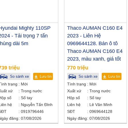
Hyundai Mighty 110SP
Thaco AUMAN C160 E4
2024 - Tải trọng 7 tấn
2023 - Liên Hệ
thùng dài 5m
0969644128. Bán ô tô
Thaco AUMAN C160 E4
2023, màu xanh, giá tốt
739 triệu
770 triệu
So sánh xe
Lưu tin
So sánh xe
Lưu tin
Tình trạng
Mới
Tình trạng
Mới
Xuất xứ
Trong nước
Xuất xứ
Trong nước
Hộp số
Số tay
Hộp số
Số tay
Liên hệ
Nguyễn Tấn Đỉnh
Liên hệ
Lê Văn Minh
SĐT
0919796446
SĐT
0969644128
Ngày đăng
07/08/2026
Ngày đăng
07/08/2026