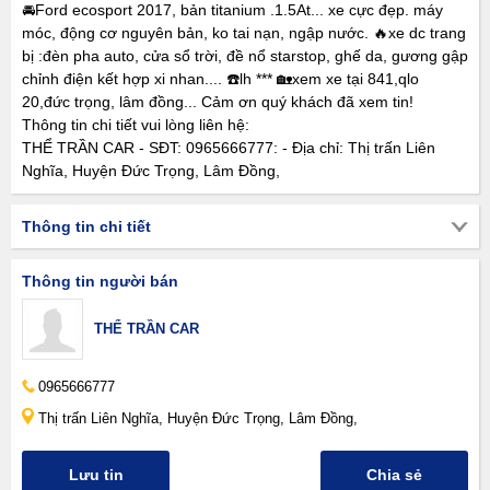
🚘Ford ecosport 2017, bản titanium .1.5At... xe cực đẹp. máy
móc, động cơ nguyên bản, ko tai nạn, ngập nước. 🔥xe dc trang
bị :đèn pha auto, cửa sổ trời, đề nổ starstop, ghế da, gương gập
chỉnh điện kết hợp xi nhan.... ☎️lh *** 🏡xem xe tại 841,qlo
20,đức trọng, lâm đồng... Cảm ơn quý khách đã xem tin!
Thông tin chi tiết vui lòng liên hệ:
THỂ TRẦN CAR - SĐT: 0965666777: - Địa chỉ: Thị trấn Liên
Nghĩa, Huyện Đức Trọng, Lâm Đồng,
Thông tin chi tiết
Thông tin người bán
THỂ TRẦN CAR
0965666777
Thị trấn Liên Nghĩa, Huyện Đức Trọng, Lâm Đồng,
Lưu tin
Chia sẻ