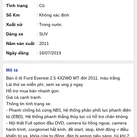
Tình trạng
Cũ
Số Km
Không xác định
Xuất xứ
Trong nước
Dáng xe
SUV
Năm sản xuất
2011
Ngày đăng
16/07/2019
Mô tả
Bán ô tô Ford Everest 2.5 4X2WD MT đời 2011, màu trắng.
Lái thử xe miễn phí, xem xe ưng ý ngay.
Hỗ trợ mua bán nhanh gọn.
Giá cả cạnh tranh.
Thông tin tình trạng xe:
- Phanh chống bó cứng ABS, hệ thống phân phối lực phanh điện
tử (EBD), Hệ thống phanh thắng thủy lực có hỗ trợ chân không.
- Nội thất Full option đầu DVD, camera lùi hồng ngoại, camera
hành trình, congtomet hắt kính, đề start, stop, khởi động = điều
khiển từ xa, khóa cửa tự động, đèn bi xenon siêu sáng, túi khí 2