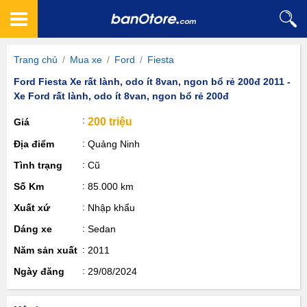
Trang chủ
/
Mua xe
/
Ford
/
Fiesta
Ford Fiesta Xe rất lành, odo ít 8van, ngon bổ rẻ 200đ 2011 -
Xe Ford rất lành, odo ít 8van, ngon bổ rẻ 200đ
200 triệu
Giá
Địa điểm
Quảng Ninh
Tình trạng
Cũ
Số Km
85.000 km
Xuất xứ
Nhập khẩu
Dáng xe
Sedan
Năm sản xuất
2011
Ngày đăng
29/08/2024