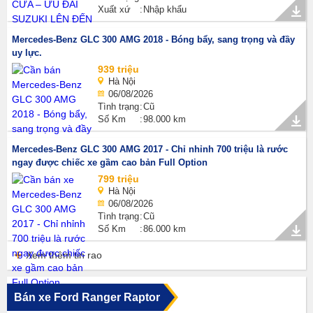
Xuất xứ
Nhập khẩu
Mercedes-Benz GLC 300 AMG 2018 - Bóng bẩy, sang trọng và đầy
uy lực.
939 triệu
Hà Nội
06/08/2026
Tình trạng
Cũ
Số Km
98.000 km
Mercedes-Benz GLC 300 AMG 2017 - Chỉ nhỉnh 700 triệu là rước
ngay được chiếc xe gầm cao bản Full Option
799 triệu
Hà Nội
06/08/2026
Tình trạng
Cũ
Số Km
86.000 km
Xem thêm tin rao
Bán xe Ford Ranger Raptor