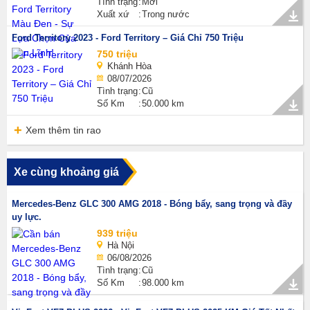
Tình trạng
Mới
Xuất xứ
Trong nước
Ford Territory 2023 - Ford Territory – Giá Chỉ 750 Triệu
750 triệu
Khánh Hòa
08/07/2026
Tình trạng
Cũ
Số Km
50.000 km
Xem thêm tin rao
Xe cùng khoảng giá
Mercedes-Benz GLC 300 AMG 2018 - Bóng bẩy, sang trọng và đầy
uy lực.
939 triệu
Hà Nội
06/08/2026
Tình trạng
Cũ
Số Km
98.000 km