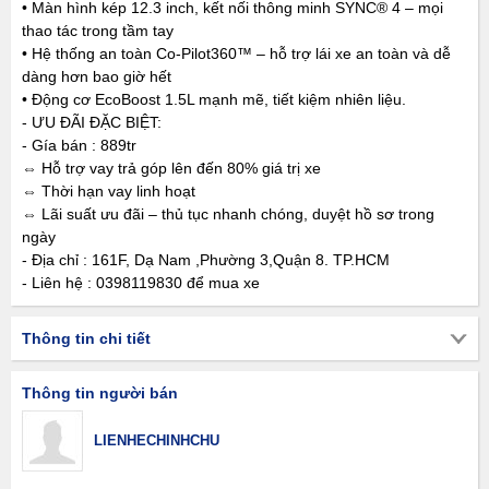
• Màn hình kép 12.3 inch, kết nối thông minh SYNC® 4 – mọi
thao tác trong tầm tay
• Hệ thống an toàn Co-Pilot360™ – hỗ trợ lái xe an toàn và dễ
dàng hơn bao giờ hết
• Động cơ EcoBoost 1.5L mạnh mẽ, tiết kiệm nhiên liệu.
- ƯU ĐÃI ĐẶC BIỆT:
- Gía bán : 889tr
⇔ Hỗ trợ vay trả góp lên đến 80% giá trị xe
⇔ Thời hạn vay linh hoạt
⇔ Lãi suất ưu đãi – thủ tục nhanh chóng, duyệt hồ sơ trong
ngày
- Địa chỉ : 161F, Dạ Nam ,Phường 3,Quận 8. TP.HCM
- Liên hệ : 0398119830 để mua xe
Thông tin chi tiết
Thông tin người bán
LIENHECHINHCHU