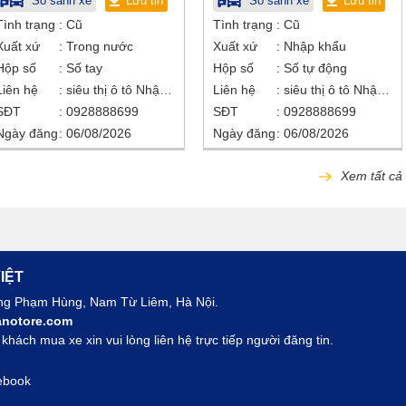
So sánh xe
Lưu tin
So sánh xe
Lưu tin
Tình trạng
Cũ
Tình trạng
Cũ
Xuất xứ
Trong nước
Xuất xứ
Nhập khẩu
Hộp số
Số tay
Hộp số
Số tự động
Liên hệ
siêu thị ô tô Nhật Bắc
Liên hệ
siêu thị ô tô Nhật Bắc
SĐT
0928888699
SĐT
0928888699
Ngày đăng
06/08/2026
Ngày đăng
06/08/2026
Xem tất cả
IỆT
ờng Phạm Hùng, Nam Từ Liêm, Hà Nội.
notore.com
hách mua xe xin vui lòng liên hệ trực tiếp người đăng tin.
ebook