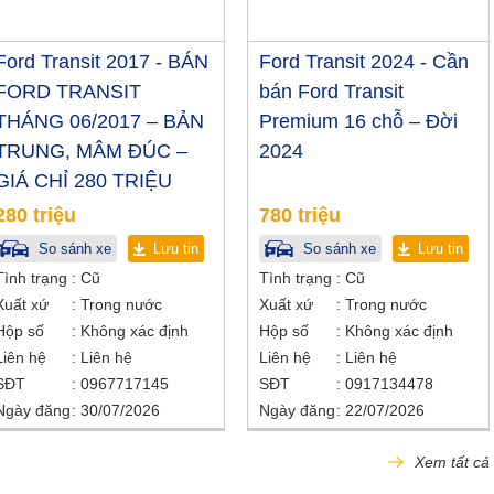
Ford Transit 2017 - BÁN
Ford Transit 2024 - Cần
FORD TRANSIT
bán Ford Transit
THÁNG 06/2017 – BẢN
Premium 16 chỗ – Đời
TRUNG, MÂM ĐÚC –
2024
GIÁ CHỈ 280 TRIỆU
280 triệu
780 triệu
So sánh xe
Lưu tin
So sánh xe
Lưu tin
Tình trạng
Cũ
Tình trạng
Cũ
Xuất xứ
Trong nước
Xuất xứ
Trong nước
Hộp số
Không xác định
Hộp số
Không xác định
Liên hệ
Liên hệ
Liên hệ
Liên hệ
SĐT
0967717145
SĐT
0917134478
Ngày đăng
30/07/2026
Ngày đăng
22/07/2026
Xem tất cả