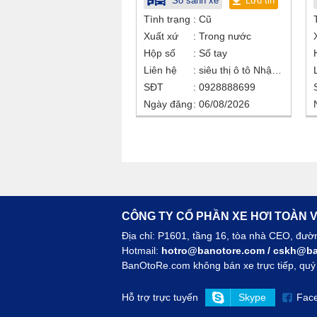
So sánh xe
Lưu tin
Tình trạng
Cũ
Xuất xứ
Trong nước
Hộp số
Số tay
Liên hệ
siêu thị ô tô Nhật Bắc
SĐT
0928888699
Ngày đăng
06/08/2026
CÔNG TY CỔ PHẦN XE HƠI TOÀN V
Địa chỉ: P1601, tầng 16, tòa nhà CEO, đư
Hotmail:
hotro@banotore.com
/
cskh@ba
BanOtoRe.com không bán xe trực tiếp, quý k
Hỗ trợ trực tuyến
Skype
Fac