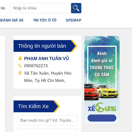
tin
ĐÁNH GIÁ XE
TIN TỨC Ô TÔ
SITEMAP
Thông tin người bán
PHẠM ANH TUẤN VŨ
0908762273
Xã Tân Xuân, Huyện Hóc
Môn, Tp Hồ Chí Minh,
Tìm Kiếm Xe