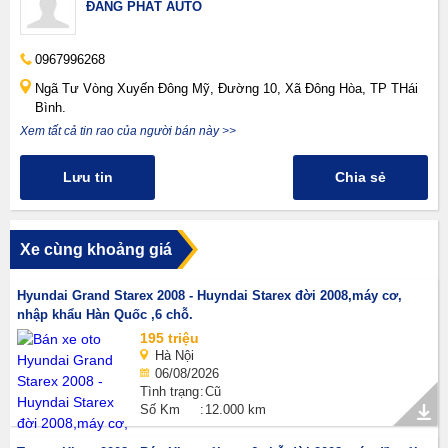
ĐĂNG PHÁT AUTO
0967996268
Ngã Tư Vòng Xuyến Đông Mỹ, Đường 10, Xã Đông Hòa, TP THái
Bình.
Xem tất cả tin rao của người bán này >>
Lưu tin
Chia sẻ
Xe cùng khoảng giá
Hyundai Grand Starex 2008 - Huyndai Starex đời 2008,máy cơ,
nhập khẩu Hàn Quốc ,6 chỗ.
195 triệu
Hà Nội
06/08/2026
Tình trạng
Cũ
Số Km
12.000 km