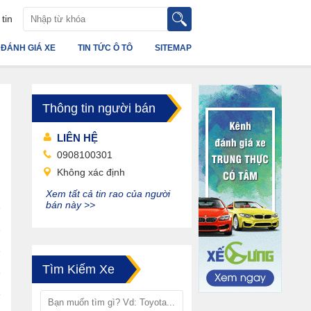
tin
ĐÁNH GIÁ XE
TIN TỨC Ô TÔ
SITEMAP
Thông tin người bán
LIÊN HỆ
0908100301
Không xác định
Xem tất cả tin rao của người
bán này >>
Tìm Kiếm Xe