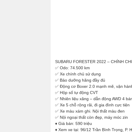
SUBARU FORESTER 2022 – CHÍNH CH
✅ Odo: 74.500 km
✅ Xe chính chủ sử dụng
✅ Bảo dưỡng hãng đầy đủ
✅ Động cơ Boxer 2.0 mạnh mẽ, vận hành
✅ Hộp số tự động CVT
✅ Nhiên liệu xăng – dẫn động AWD 4 bán
✅ Xe 5 chỗ rộng rãi, đi gia đình cực tiện
✅ Xe màu xám ghi. Nội thất màu đen
✅ Nội ngoại thất còn đẹp, máy móc zin
♦ Giá bán: 590 triệu
♦ Xem xe tại: 96/12 Trần Bình Trọng, P.