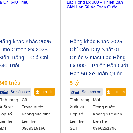
Hãng khác Khác 2025 -
Hãng khác Khác 2025 -
Limo Green Sx 2025 –
Chỉ Còn Duy Nhất 01
Biển Trắng – Giá Chỉ
Chiếc Vinfast Lạc Hồng
640 Triệu
Lx 900 – Phiên Bản Giới
Hạn 50 Xe Toàn Quốc
640 triệu
5 tỷ
So sánh xe
Lưu tin
So sánh xe
Lưu tin
Tình trạng
Cũ
Tình trạng
Mới
Xuất xứ
Trong nước
Xuất xứ
Trong nước
Hộp số
Không xác định
Hộp số
Không xác định
Liên hệ
Liên hệ
Liên hệ
Liên hệ
SĐT
0969315166
SĐT
0966251796