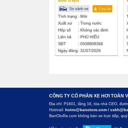
600 triệu
So sánh xe
Lưu tin
Tình trạng
Mới
Xuất xứ
Trong nước
Hộp số
Không xác định
Liên hệ
PHÚ HIẾU
SĐT
0938808366
Ngày đăng
31/07/2026
CÔNG TY CỔ PHẦN XE HƠI TOÀN V
Địa chỉ: P1601, tầng 16, tòa nhà CEO, đư
Hotmail:
hotro@banotore.com
/
cskh@ba
BanOtoRe.com không bán xe trực tiếp, quý k