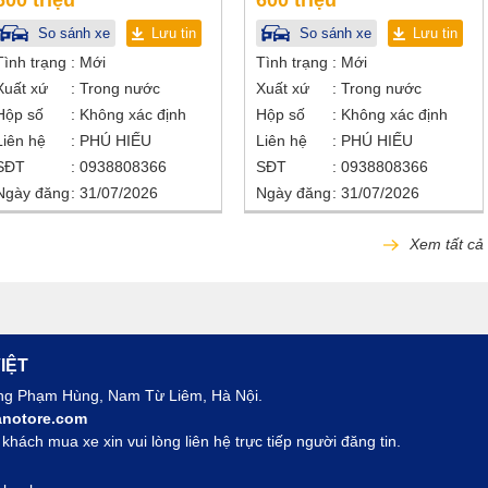
600 triệu
600 triệu
So sánh xe
Lưu tin
So sánh xe
Lưu tin
Tình trạng
Mới
Tình trạng
Mới
Xuất xứ
Trong nước
Xuất xứ
Trong nước
Hộp số
Không xác định
Hộp số
Không xác định
Liên hệ
PHÚ HIẾU
Liên hệ
PHÚ HIẾU
SĐT
0938808366
SĐT
0938808366
Ngày đăng
31/07/2026
Ngày đăng
31/07/2026
Xem tất cả
IỆT
ờng Phạm Hùng, Nam Từ Liêm, Hà Nội.
notore.com
hách mua xe xin vui lòng liên hệ trực tiếp người đăng tin.