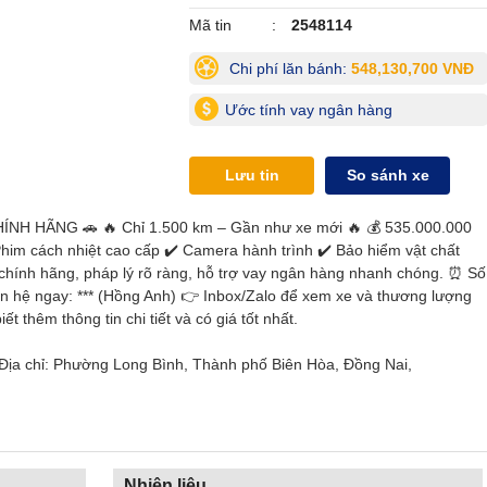
Mã tin
2548114
Chi phí lăn bánh:
548,130,700 VNĐ
Ước tính vay ngân hàng
Lưu tin
So sánh xe
H HÃNG 🚗 🔥 Chỉ 1.500 km – Gần như xe mới 🔥 💰 535.000.000
him cách nhiệt cao cấp ✔️ Camera hành trình ✔️ Bảo hiểm vật chất
 chính hãng, pháp lý rõ ràng, hỗ trợ vay ngân hàng nhanh chóng. ⏰ Số
n hệ ngay: *** (Hồng Anh) 👉 Inbox/Zalo để xem xe và thương lượng
iết thêm thông tin chi tiết và có giá tốt nhất.
Địa chỉ: Phường Long Bình, Thành phố Biên Hòa, Đồng Nai,
Nhiên liệu