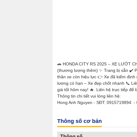
🚗 HONDA CITY RS 2025 – XE LƯỚT CHÍN
(thương lượng thêm) ✨ Trang bị sẵn ✔️ P
thân xe còn hiệu lực 👉 Xe đã kiểm định
lượng có hạn – Xe đẹp chốt nhanh 📞 Liê
giá tốt hôm nay! 🔥. Liên hệ trực tiếp để b
Thông tin chi tiết vui lòng liên hệ:
Hong Anh Nguyen - SĐT: 0915719894: - 
Thông số cơ bản
Thông số