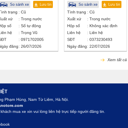
So sánh xe
Lưu tin
So sánh xe
Lưu tin
Tình trạng
Cũ
Tình trạng
Cũ
Xuất xứ
Trong nước
Xuất xứ
Trong nước
Hộp số
Số tự động
Hộp số
Không xác định
Liên hệ
Trọng Vũ
Liên hệ
Liên hệ
SĐT
0971702005
SĐT
0373230493
Ngày đăng
26/07/2026
Ngày đăng
22/07/2026
Xem tất cả
IỆT
ờng Phạm Hùng, Nam Từ Liêm, Hà Nội.
notore.com
hách mua xe xin vui lòng liên hệ trực tiếp người đăng tin.
ebook