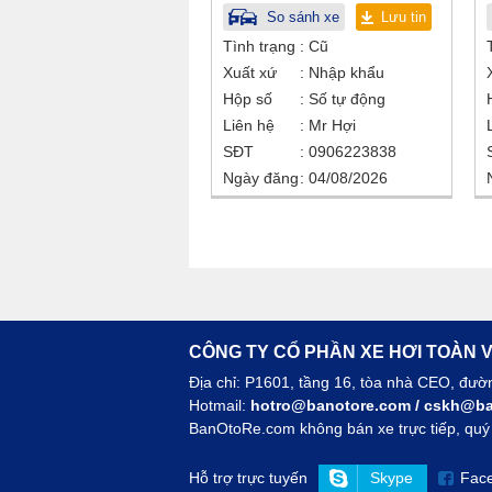
So sánh xe
Lưu tin
Tình trạng
Cũ
Xuất xứ
Nhập khẩu
Hộp số
Số tự động
Liên hệ
Mr Hợi
SĐT
0906223838
Ngày đăng
04/08/2026
CÔNG TY CỔ PHẦN XE HƠI TOÀN V
Địa chỉ: P1601, tầng 16, tòa nhà CEO, đư
Hotmail:
hotro@banotore.com
/
cskh@ba
BanOtoRe.com không bán xe trực tiếp, quý k
Hỗ trợ trực tuyến
Skype
Fac