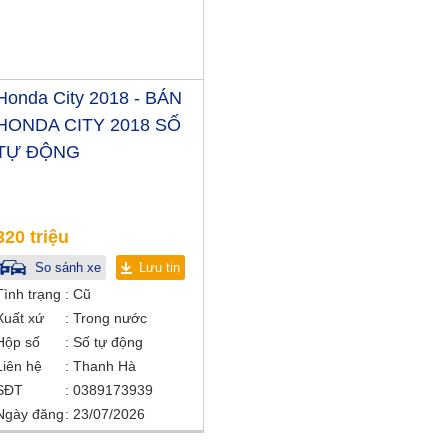
Honda City 2018 - BÁN
HONDA CITY 2018 SỐ
TỰ ĐỘNG
320 triệu
So sánh xe
Lưu tin
Tình trạng
Cũ
Xuất xứ
Trong nước
Hộp số
Số tự động
Liên hệ
Thanh Hà
SĐT
0389173939
Ngày đăng
23/07/2026