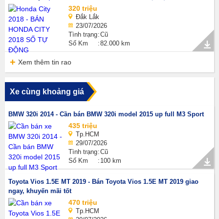
320 triệu
Đắk Lắk
23/07/2026
Tình trạng
Cũ
Số Km
82.000 km
Xem thêm tin rao
Xe cùng khoảng giá
BMW 320i 2014 - Cần bán BMW 320i model 2015 up full M3 Sport
435 triệu
Tp.HCM
29/07/2026
Tình trạng
Cũ
Số Km
100 km
Toyota Vios 1.5E MT 2019 - Bán Toyota Vios 1.5E MT 2019 giao
ngay, khuyến mãi tốt
470 triệu
Tp.HCM