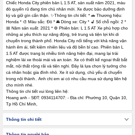
Chiếc Honda City phiên bản L 1.5 AT, sản xuất năm 2021, màu
đỏ quyến rũ đang tìm chủ nhân mới. Xe được bảo dưỡng định
kỳ và giữ gìn cẩn thận. ✨Thông tin chi tiết: * 🚗 Thương hiệu:
Honda * 🎨 Màu sắc: Đỏ * 🚘 Dòng xe: City * 💺 Số chỗ ngồi: 2 *
📅 Năm sản xuất: 2021 * ⚙️ Phiên bản: L 1.5 AT Xe phù hợp cho
những ai yêu thích sự năng động, trẻ trung và tiện lợi khi di
chuyển trong thành phố. Honda City nổi tiếng với khả năng vận
hành êm ái, tiết kiệm nhiên liệu và độ bền bỉ cao. Phiên bản L
1.5 AT được trang bị nhiều tính năng hiện đại, mang lại trải
nghiệm lái xe thoải mái và an toàn. Xe có thiết kế ngoại thất bắt
mắt, nội thất rộng rãi và tiện nghi. Đây là lựa chọn lý tưởng cho
cá nhân hoặc gia đình nhỏ. Xe ít sử dụng, chủ yếu di chuyển
trong nội thành.. Anh chị em ai có nhu cầu mua sử dụng liên hệ
cho mình nhé.
Thông tin chi tiết vui lòng liên hệ:
Hoang anh - SĐT: 0934114707: - Địa chỉ: Phường 10, Quận 10,
Tp Hồ Chí Minh,
Thông tin chi tiết
Thông tin người bán