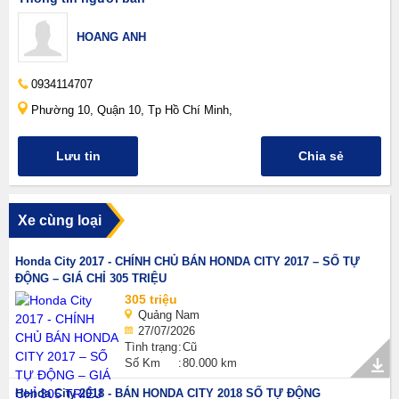
HOANG ANH
0934114707
Phường 10, Quận 10, Tp Hồ Chí Minh,
Lưu tin
Chia sẻ
Xe cùng loại
Honda City 2017 - CHÍNH CHỦ BÁN HONDA CITY 2017 – SỐ TỰ
ĐỘNG – GIÁ CHỈ 305 TRIỆU
305 triệu
Quảng Nam
27/07/2026
Tình trạng
Cũ
Số Km
80.000 km
Honda City 2018 - BÁN HONDA CITY 2018 SỐ TỰ ĐỘNG