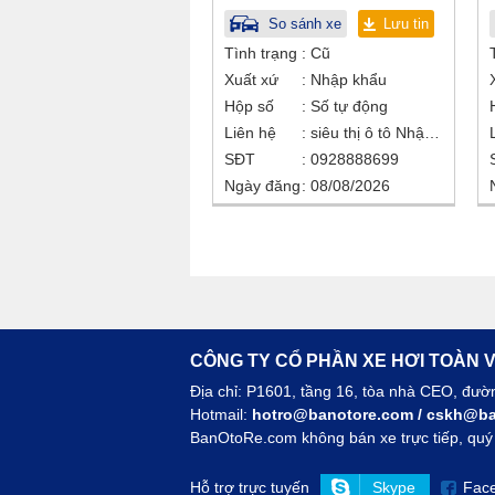
So sánh xe
Lưu tin
Tình trạng
Cũ
Xuất xứ
Nhập khẩu
Hộp số
Số tự động
Liên hệ
siêu thị ô tô Nhật Bắc
SĐT
0928888699
Ngày đăng
08/08/2026
CÔNG TY CỔ PHẦN XE HƠI TOÀN V
Địa chỉ: P1601, tầng 16, tòa nhà CEO, đư
Hotmail:
hotro@banotore.com
/
cskh@ba
BanOtoRe.com không bán xe trực tiếp, quý k
Hỗ trợ trực tuyến
Skype
Fac