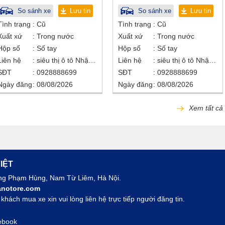
So sánh xe
Lưu tin
So sánh xe
Lưu tin
Tình trạng
Cũ
Tình trạng
Cũ
Xuất xứ
Trong nước
Xuất xứ
Trong nước
Hộp số
Số tay
Hộp số
Số tay
Liên hệ
siêu thị ô tô Nhật Bắc
Liên hệ
siêu thị ô tô Nhật Bắc
SĐT
0928888699
SĐT
0928888699
Ngày đăng
08/08/2026
Ngày đăng
08/08/2026
Xem tất cả
IỆT
ờng Phạm Hùng, Nam Từ Liêm, Hà Nội.
notore.com
hách mua xe xin vui lòng liên hệ trực tiếp người đăng tin.
ebook