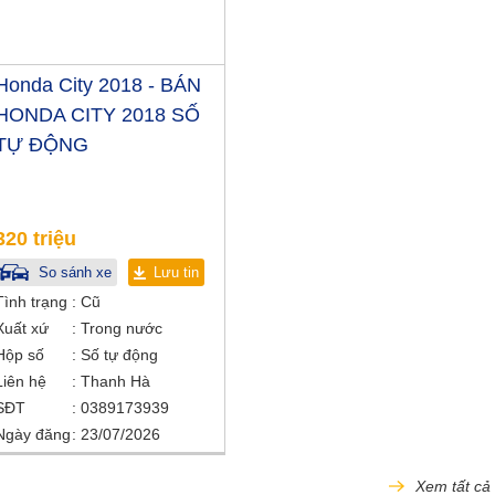
Honda City 2018 - BÁN
HONDA CITY 2018 SỐ
TỰ ĐỘNG
320 triệu
So sánh xe
Lưu tin
Tình trạng
Cũ
Xuất xứ
Trong nước
Hộp số
Số tự động
Liên hệ
Thanh Hà
SĐT
0389173939
Ngày đăng
23/07/2026
Xem tất cả