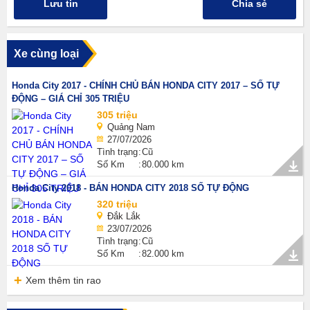
Lưu tin
Chia sẻ
Xe cùng loại
Honda City 2017 - CHÍNH CHỦ BÁN HONDA CITY 2017 – SỐ TỰ
ĐỘNG – GIÁ CHỈ 305 TRIỆU
305 triệu
Quảng Nam
27/07/2026
Tình trạng
Cũ
Số Km
80.000 km
Honda City 2018 - BÁN HONDA CITY 2018 SỐ TỰ ĐỘNG
320 triệu
Đắk Lắk
23/07/2026
Tình trạng
Cũ
Số Km
82.000 km
Xem thêm tin rao