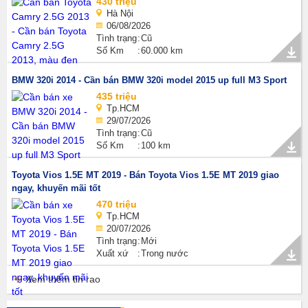
430 triệu
Hà Nội
06/08/2026
Tình trạng
Cũ
Số Km
60.000 km
BMW 320i 2014 - Cần bán BMW 320i model 2015 up full M3 Sport
435 triệu
Tp.HCM
29/07/2026
Tình trạng
Cũ
Số Km
100 km
Toyota Vios 1.5E MT 2019 - Bán Toyota Vios 1.5E MT 2019 giao
ngay, khuyến mãi tốt
470 triệu
Tp.HCM
20/07/2026
Tình trạng
Mới
Xuất xứ
Trong nước
Xem thêm tin rao