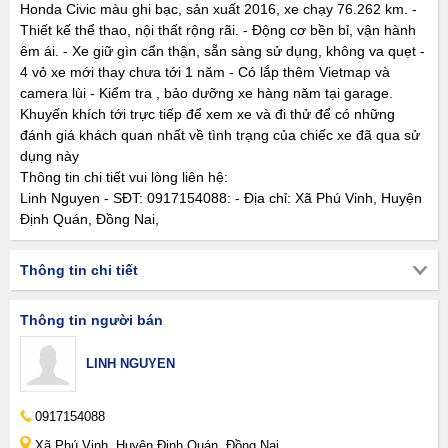
Honda Civic màu ghi bạc, sản xuất 2016, xe chạy 76.262 km. -
Thiết kế thể thao, nội thất rộng rãi. - Động cơ bền bỉ, vận hành
êm ái. - Xe giữ gìn cẩn thận, sẵn sàng sử dụng, không va quẹt -
4 vỏ xe mới thay chưa tới 1 năm - Có lắp thêm Vietmap và
camera lùi - Kiểm tra , bảo dưỡng xe hàng năm tại garage.
Khuyến khích tới trực tiếp để xem xe và đi thử để có những
đánh giá khách quan nhất về tình trạng của chiếc xe đã qua sử
dụng này
Thông tin chi tiết vui lòng liên hệ:
Linh Nguyen - SĐT: 0917154088: - Địa chỉ: Xã Phú Vinh, Huyện
Định Quán, Đồng Nai,
Thông tin chi tiết
Thông tin người bán
LINH NGUYEN
0917154088
Xã Phú Vinh, Huyện Định Quán, Đồng Nai,