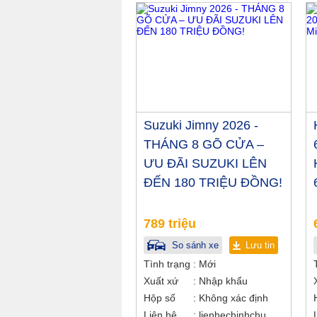
Suzuki Jimny 2026 -
THÁNG 8 GÕ CỬA –
ƯU ĐÃI SUZUKI LÊN
ĐẾN 180 TRIỆU ĐỒNG!
789 triệu
So sánh xe
Lưu tin
Tình trạng
Mới
Xuất xứ
Nhập khẩu
Hộp số
Không xác định
Liên hệ
lienhechinhchu