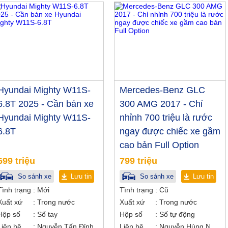
Hyundai Mighty W11S-
Mercedes-Benz GLC
6.8T 2025 - Cần bán xe
300 AMG 2017 - Chỉ
Hyundai Mighty W11S-
nhỉnh 700 triệu là rước
6.8T
ngay được chiếc xe gầm
cao bản Full Option
699 triệu
799 triệu
So sánh xe
Lưu tin
So sánh xe
Lưu tin
Tình trạng
Mới
Tình trạng
Cũ
Xuất xứ
Trong nước
Xuất xứ
Trong nước
Hộp số
Số tay
Hộp số
Số tự động
Liên hệ
Nguyễn Tấn Đỉnh
Liên hệ
Nguyễn Hùng Nhân