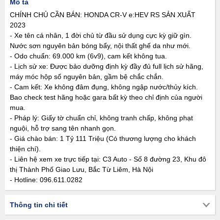
Mô tả
CHÍNH CHỦ CẦN BÁN: HONDA CR-V e:HEV RS SẢN XUẤT
2023
- Xe tên cá nhân, 1 đời chủ từ đầu sử dụng cực kỳ giữ gìn.
Nước sơn nguyên bản bóng bẩy, nội thất ghế da như mới.
- Odo chuẩn: 69.000 km (6v9), cam kết không tua.
- Lịch sử xe: Được bảo dưỡng định kỳ đầy đủ full lịch sử hãng,
máy móc hộp số nguyên bản, gầm bệ chắc chắn.
- Cam kết: Xe không đâm đụng, không ngập nước/thủy kích.
Bao check test hãng hoặc gara bất kỳ theo chỉ định của người
mua.
- Pháp lý: Giấy tờ chuẩn chỉ, không tranh chấp, không phạt
nguội, hỗ trợ sang tên nhanh gọn.
- Giá chào bán: 1 Tỷ 111 Triệu (Có thương lượng cho khách
thiện chí).
- Liên hệ xem xe trực tiếp tại: C3 Auto - Số 8 đường 23, Khu đô
thị Thành Phố Giao Lưu, Bắc Từ Liêm, Hà Nội
- Hotline: 096.611.0282
Thông tin chi tiết