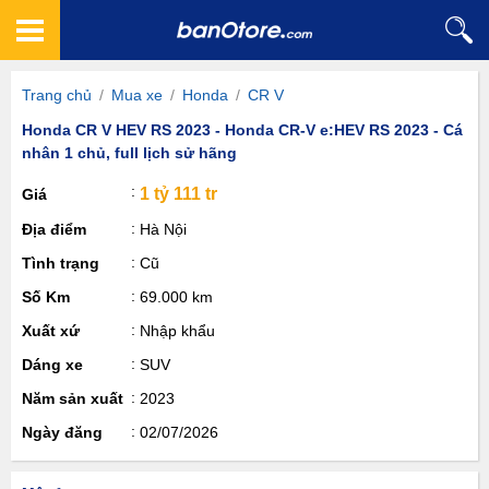
Trang chủ
/
Mua xe
/
Honda
/
CR V
Honda CR V HEV RS 2023 - Honda CR-V e:HEV RS 2023 - Cá
nhân 1 chủ, full lịch sử hãng⁠
1 tỷ 111 tr
Giá
Địa điểm
Hà Nội
Tình trạng
Cũ
Số Km
69.000 km
Xuất xứ
Nhập khẩu
Dáng xe
SUV
Năm sản xuất
2023
Ngày đăng
02/07/2026