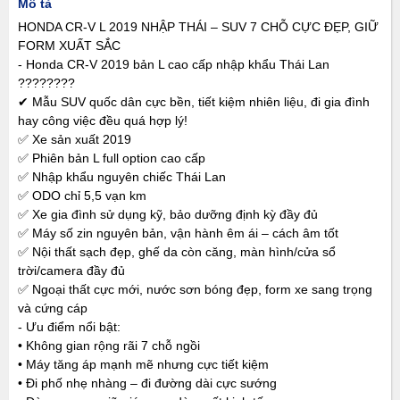
Mô tả
HONDA CR-V L 2019 NHẬP THÁI – SUV 7 CHỖ CỰC ĐẸP, GIỮ
FORM XUẤT SẮC
- Honda CR-V 2019 bản L cao cấp nhập khẩu Thái Lan
????????
✔ Mẫu SUV quốc dân cực bền, tiết kiệm nhiên liệu, đi gia đình
hay công việc đều quá hợp lý!
✅ Xe sản xuất 2019
✅ Phiên bản L full option cao cấp
✅ Nhập khẩu nguyên chiếc Thái Lan
✅ ODO chỉ 5,5 vạn km
✅ Xe gia đình sử dụng kỹ, bảo dưỡng định kỳ đầy đủ
✅ Máy số zin nguyên bản, vận hành êm ái – cách âm tốt
✅ Nội thất sạch đẹp, ghế da còn căng, màn hình/cửa sổ
trời/camera đầy đủ
✅ Ngoại thất cực mới, nước sơn bóng đẹp, form xe sang trọng
và cứng cáp
- Ưu điểm nổi bật:
• Không gian rộng rãi 7 chỗ ngồi
• Máy tăng áp mạnh mẽ nhưng cực tiết kiệm
• Đi phố nhẹ nhàng – đi đường dài cực sướng