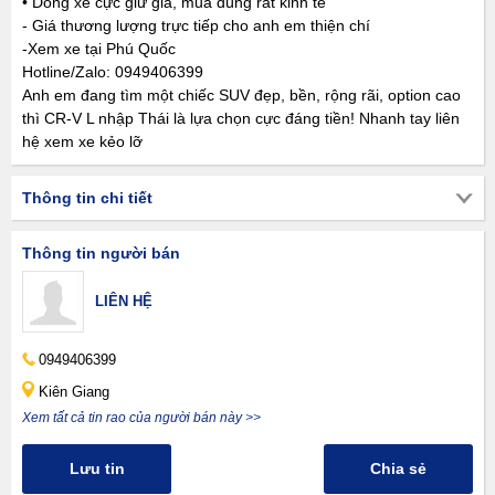
• Dòng xe cực giữ giá, mua dùng rất kinh tế
- Giá thương lượng trực tiếp cho anh em thiện chí
-Xem xe tại Phú Quốc
Hotline/Zalo: 0949406399
Anh em đang tìm một chiếc SUV đẹp, bền, rộng rãi, option cao
thì CR-V L nhập Thái là lựa chọn cực đáng tiền! Nhanh tay liên
hệ xem xe kẻo lỡ
Thông tin chi tiết
Thông tin người bán
LIÊN HỆ
0949406399
Kiên Giang
Xem tất cả tin rao của người bán này >>
Lưu tin
Chia sẻ