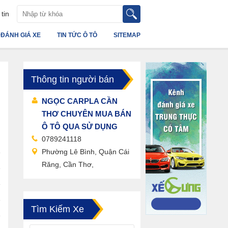
tin
ĐÁNH GIÁ XE
TIN TỨC Ô TÔ
SITEMAP
Thông tin người bán
NGỌC CARPLA CẦN
THƠ CHUYÊN MUA BÁN
Ô TÔ QUA SỬ DỤNG
0789241118
Phường Lê Bình, Quận Cái
Răng, Cần Thơ,
Tìm Kiếm Xe