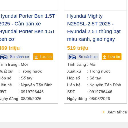
Hyundai Porter Ben 1.5T
Hyundai Mighty
2025 - Cần bán xe
N250SL-2.5T 2025 -
Hyundai Porter Ben 1.5T
Hyundai 2.5T thùng bạt
ben cơ
màu xanh, giao ngay
469 triệu
519 triệu
So sánh xe
Lưu tin
So sánh xe
Lưu tin
Tình trạng
Mới
Tình trạng
Mới
Xuất xứ
Trong nước
Xuất xứ
Trong nước
Hộp số
Số tay
Hộp số
Số tay
Liên hệ
Nguyễn Tấn Đỉnh
Liên hệ
Nguyễn Tấn Đỉnh
SĐT
0919796446
SĐT
0919796446
Ngày đăng
08/08/2026
Ngày đăng
08/08/2026
Xem tất cả