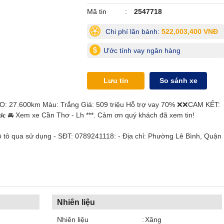
Mã tin
2547718
Chi phí lăn bánh:
522,003,400 VNĐ
Ước tính vay ngân hàng
Lưu tin
So sánh xe
DO: 27.600km Màu: Trắng Giá: 509 triệu Hỗ trợ vay 70% ❌❌CAM KẾT:
𝐠𝐚̣̂𝐩 𝐍𝐮̛𝐨̛́𝐜 🚘 Xem xe Cần Thơ - Lh ***. Cảm ơn quý khách đã xem tin!
tô qua sử dụng - SĐT: 0789241118: - Địa chỉ: Phường Lê Bình, Quận
Nhiên liệu
Nhiên liệu
Xăng