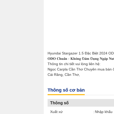
Hyundai Stargazer 1.5 Đặc Biệt 2024 O
𝐎𝐃𝐎 𝐂𝐡𝐮𝐚̂̉𝐧 - 𝐊𝐡𝐨̂𝐧𝐠 Đ𝐚̂𝐦 Đ𝐮̣𝐧𝐠 
Thông tin chi tiết vui lòng liên hệ:
Ngọc Carpla Cần Thơ Chuyên mua bán ô 
Cái Răng, Cần Thơ,
Thông số cơ bản
Thông số
Xuất xứ
Nhập khẩu