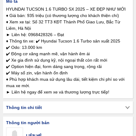
Mô tả
HYUNDAI TUCSON 1.6 TURBO SX 2025 – XE ĐẸP NHƯ MỚI
♦ Giá bán: 935 triệu (có thương lượng cho khách thiện chí)
♦ Xem xe tại: Số 32 TT3 KĐT Thành Phố Giao Lưu, Bắc Từ
Liêm, Hà Nội
► Liên hệ: 0968428326 – Đạt
♦ Thông tin xe: ✔️ Hyundai Tucson 1.6 Turbo sản xuất 2025
✔️ Odo: 13.000 km
✔️ Động cơ xăng mạnh mẽ, vận hành êm ái
✔️ Xe gia đình sử dụng kỹ, nội ngoại thất còn rất mới
✔️ Option hiện đại, form dáng sang trọng, rộng rãi
✔️ Máy số zin, vận hành ổn định
♦ Phù hợp khách mua sử dụng lâu dài, tiết kiệm chi phí so với
mua xe mới.
► Liên hệ ngay để xem xe và thương lượng trực tiếp!
Thông tin chi tiết
Thông tin người bán
LIÊN HỆ