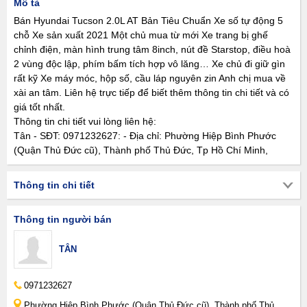
Mô tả
Bán Hyundai Tucson 2.0L AT Bản Tiêu Chuẩn Xe số tự động 5
chỗ Xe sản xuất 2021 Một chủ mua từ mới Xe trang bị ghế
chỉnh điện, màn hình trung tâm 8inch, nút đề Starstop, điều hoà
2 vùng độc lập, phím bấm tích hợp vô lăng… Xe chủ đi giữ gìn
rất kỹ Xe máy móc, hộp số, cầu láp nguyên zin Anh chị mua về
xài an tâm. Liên hệ trực tiếp để biết thêm thông tin chi tiết và có
giá tốt nhất.
Thông tin chi tiết vui lòng liên hệ:
Tân - SĐT: 0971232627: - Địa chỉ: Phường Hiệp Bình Phước
(Quận Thủ Đức cũ), Thành phố Thủ Đức, Tp Hồ Chí Minh,
Thông tin chi tiết
Thông tin người bán
TÂN
0971232627
Phường Hiệp Bình Phước (Quận Thủ Đức cũ), Thành phố Thủ