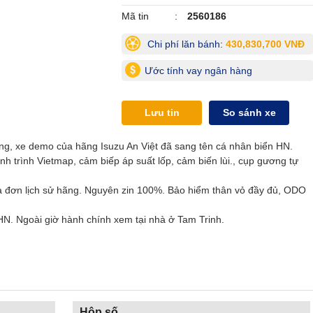
Mã tin
2560186
Chi phí lăn bánh:
430,830,700 VNĐ
Ước tính vay ngân hàng
Lưu tin
So sánh xe
g, xe demo của hãng Isuzu An Việt đã sang tên cá nhân biển HN.
h trình Vietmap, cảm biếp áp suất lốp, cảm biến lùi., cụp gương tự
 đơn lịch sử hãng. Nguyên zin 100%. Bảo hiểm thân vỏ đầy đủ, ODO
N. Ngoài giờ hành chính xem tại nhà ở Tam Trinh.
Hộp số