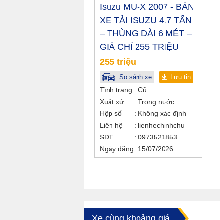
Isuzu MU-X 2007 - BÁN
XE TẢI ISUZU 4.7 TẤN
– THÙNG DÀI 6 MÉT –
GIÁ CHỈ 255 TRIỆU
255 triệu
So sánh xe
Lưu tin
Tình trạng
Cũ
Xuất xứ
Trong nước
Hộp số
Không xác định
Liên hệ
lienhechinhchu
SĐT
0973521853
Ngày đăng
15/07/2026
Xe cùng khoảng giá