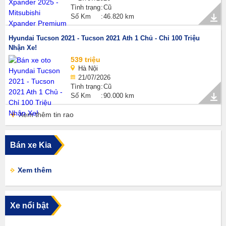
Tình trạng
Cũ
Số Km
46.820 km
Hyundai Tucson 2021 - Tucson 2021 Ath 1 Chủ - Chỉ 100 Triệu
Nhận Xe!
539 triệu
Hà Nội
21/07/2026
Tình trạng
Cũ
Số Km
90.000 km
Xem thêm tin rao
Bán xe Kia
Xem thêm
Xe nổi bật