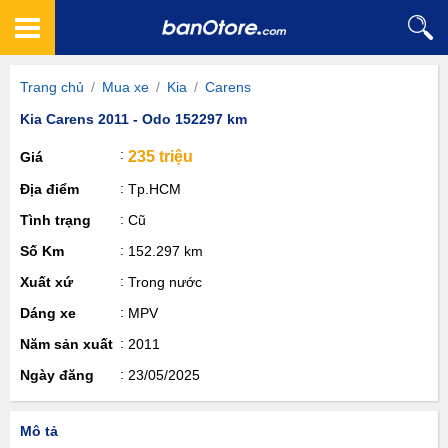
Trang chủ
/
Mua xe
/
Kia
/
Carens
Kia Carens 2011 - Odo 152297 km
235 triệu
Giá
Địa điểm
Tp.HCM
Tình trạng
Cũ
Số Km
152.297 km
Xuất xứ
Trong nước
Dáng xe
MPV
Năm sản xuất
2011
Ngày đăng
23/05/2025
Mô tả