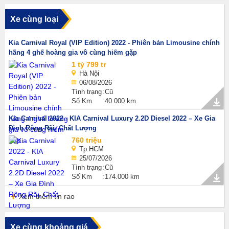
Xe cùng loại
Kia Carnival Royal (VIP Edition) 2022 - Phiên bản Limousine chính
hãng 4 ghế hoàng gia vô cùng hiếm gặp
1 tỷ 799 tr
Hà Nội
06/08/2026
Tình trạng
Cũ
Số Km
40.000 km
Kia Carnival 2022 - KIA Carnival Luxury 2.2D Diesel 2022 – Xe Gia
Đình Rộng Rãi, Chất Lượng
760 triệu
Tp.HCM
25/07/2026
Tình trạng
Cũ
Số Km
174.000 km
Xem thêm tin rao
Xe cùng khoảng giá