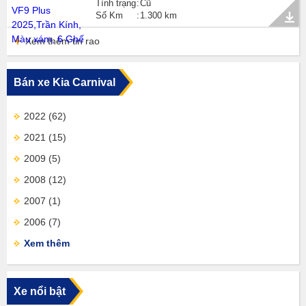
Tình trạng
Cũ
Số Km
1.300 km
Xem thêm tin rao
Bán xe Kia Carnival
2022
(62)
2021
(15)
2009
(5)
2008
(12)
2007
(1)
2006
(7)
Xem thêm
Xe nổi bật