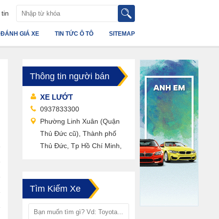
tin
ĐÁNH GIÁ XE
TIN TỨC Ô TÔ
SITEMAP
Thông tin người bán
XE LƯỚT
0937833300
Phường Linh Xuân (Quận
Thủ Đức cũ), Thành phố
Thủ Đức, Tp Hồ Chí Minh,
Tìm Kiếm Xe