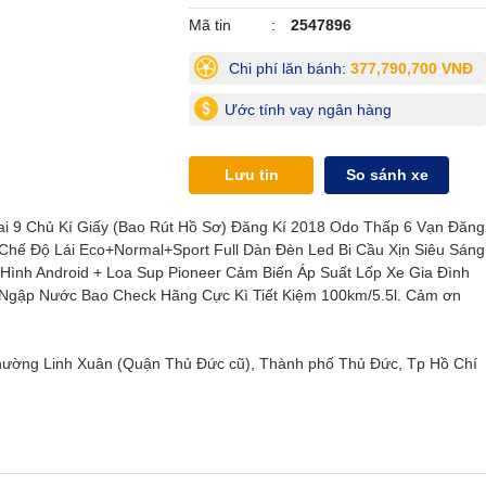
Mã tin
2547896
Chi phí lăn bánh:
377,790,700 VNĐ
Ước tính vay ngân hàng
Lưu tin
So sánh xe
 Lai 9 Chủ Kí Giấy (Bao Rút Hồ Sơ) Đăng Kí 2018 Odo Thấp 6 Vạn Đăng
 Chế Độ Lái Eco+Normal+Sport Full Dàn Đèn Led Bi Cầu Xịn Siêu Sáng
n Hình Android + Loa Sup Pioneer Cảm Biến Áp Suất Lốp Xe Gia Đình
gập Nước Bao Check Hãng Cực Kì Tiết Kiệm 100km/5.5l. Cảm ơn
 Phường Linh Xuân (Quận Thủ Đức cũ), Thành phố Thủ Đức, Tp Hồ Chí