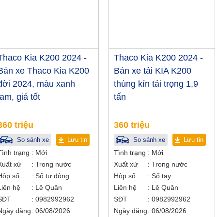
Thaco Kia K200 2024 -
Thaco Kia K200 2024 -
Bán xe Thaco Kia K200
Bán xe tải KIA K200
đời 2024, màu xanh
thùng kín tải trọng 1,9
lam, giá tốt
tấn
360 triệu
360 triệu
So sánh xe
Lưu tin
So sánh xe
Lưu tin
Tình trạng
Mới
Tình trạng
Mới
Xuất xứ
Trong nước
Xuất xứ
Trong nước
Hộp số
Số tự động
Hộp số
Số tay
Liên hệ
Lê Quân
Liên hệ
Lê Quân
SĐT
0982992962
SĐT
0982992962
Ngày đăng
06/08/2026
Ngày đăng
06/08/2026