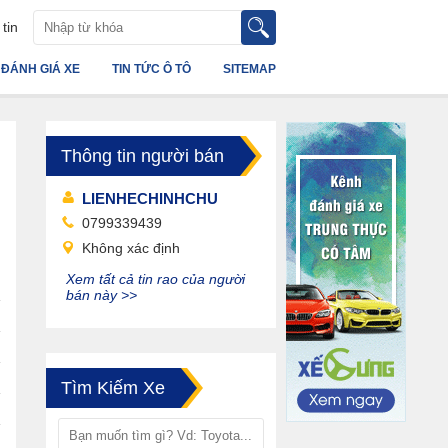
tin
ĐÁNH GIÁ XE
TIN TỨC Ô TÔ
SITEMAP
Thông tin người bán
LIENHECHINHCHU
0799339439
Không xác định
Xem tất cả tin rao của người
bán này >>
Tìm Kiếm Xe