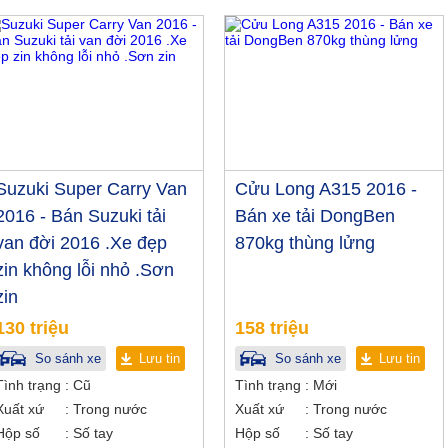
Suzuki Super Carry Van
Cửu Long A315 2016 -
2016 - Bán Suzuki tải
Bán xe tải DongBen
van đời 2016 .Xe đẹp
870kg thùng lửng
zin không lỗi nhỏ .Sơn
zin
130 triệu
158 triệu
So sánh xe
Lưu tin
So sánh xe
Lưu tin
Tình trạng
Cũ
Tình trạng
Mới
Xuất xứ
Trong nước
Xuất xứ
Trong nước
Hộp số
Số tay
Hộp số
Số tay