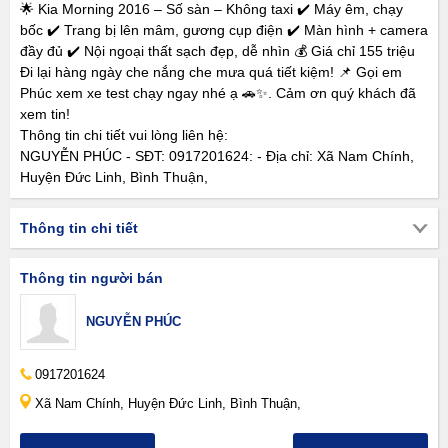
🌟 Kia Morning 2016 – Số sàn – Không taxi ✔️ Máy êm, chạy
bốc ✔️ Trang bị lên mâm, gương cụp điện ✔️ Màn hình + camera
đầy đủ ✔️ Nội ngoại thất sạch đẹp, dễ nhìn 💰 Giá chỉ 155 triệu
Đi lại hàng ngày che nắng che mưa quá tiết kiệm! 📌 Gọi em
Phúc xem xe test chạy ngay nhé ạ 🚗✨. Cảm ơn quý khách đã
xem tin!
Thông tin chi tiết vui lòng liên hệ:
NGUYỄN PHÚC - SĐT: 0917201624: - Địa chỉ: Xã Nam Chính,
Huyện Đức Linh, Bình Thuận,
Thông tin chi tiết
Thông tin người bán
NGUYỄN PHÚC
0917201624
Xã Nam Chính, Huyện Đức Linh, Bình Thuận,