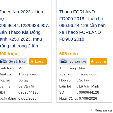
Thaco Kia 2023 - Liên
Thaco FORLAND
hệ
FD900 2018 - Liên hệ
096.96.44.128/0938.907.243
096.96.44.128 cần bán
Bán Thaco Kia Đông
xe Thaco FORLAND
lạnh K250 2023, màu
FD900 2018
trắng tải trọng 2 tấn
600 triệu
605 triệu
So sánh xe
Lưu tin
So sánh xe
Lưu tin
Tình trạng
Mới
Tình trạng
Mới
Xuất xứ
Trong nước
Xuất xứ
Trong nước
Hộp số
Số tay
Hộp số
Số tay
Liên hệ
Lê Văn Minh
Liên hệ
Lê Văn Minh
SĐT
0969644128
SĐT
0969644128
Ngày đăng
07/08/2026
Ngày đăng
07/08/2026
Xem tất cả