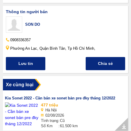
Thông tin người bán
SON DO
0908336357
Phường An Lạc, Quận Bình Tân, Tp Hồ Chí Minh,
Lưu tin
Chia sẻ
Xe cùng loại
Kia Sonet 2022 - Cần bán xe sonet bản pre đky tháng 12/2022
477 triệu
Hà Nội
02/08/2026
Tình trạng
Cũ
Số Km
61.500 km