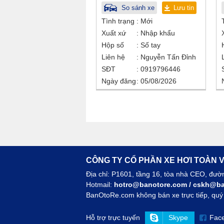
So sánh xe
Lưu tin
Tình trạng
Mới
Xuất xứ
Nhập khẩu
Hộp số
Số tay
Liên hệ
Nguyễn Tấn Đỉnh
SĐT
0919796446
Ngày đăng
05/08/2026
CÔNG TY CỔ PHẦN XE HƠI TOÀN V
Địa chỉ: P1601, tầng 16, tòa nhà CEO, đư
Hotmail:
hotro@banotore.com
/
cskh@ba
BanOtoRe.com không bán xe trực tiếp, quý k
Hỗ trợ trực tuyến
Skype
Fac