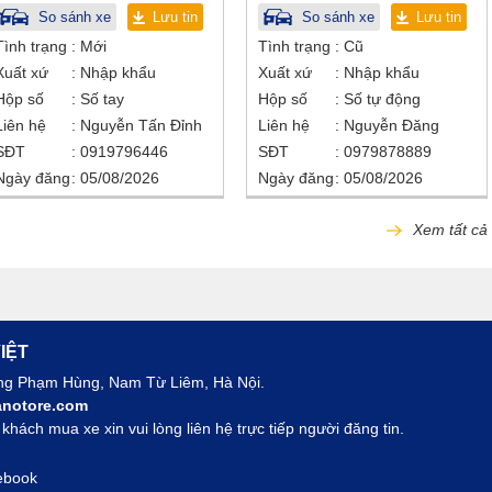
So sánh xe
Lưu tin
So sánh xe
Lưu tin
Tình trạng
Mới
Tình trạng
Cũ
Xuất xứ
Nhập khẩu
Xuất xứ
Nhập khẩu
Hộp số
Số tay
Hộp số
Số tự động
Liên hệ
Nguyễn Tấn Đỉnh
Liên hệ
Nguyễn Đăng
SĐT
0919796446
SĐT
0979878889
Ngày đăng
05/08/2026
Ngày đăng
05/08/2026
Xem tất cả
IỆT
ờng Phạm Hùng, Nam Từ Liêm, Hà Nội.
notore.com
hách mua xe xin vui lòng liên hệ trực tiếp người đăng tin.
ebook