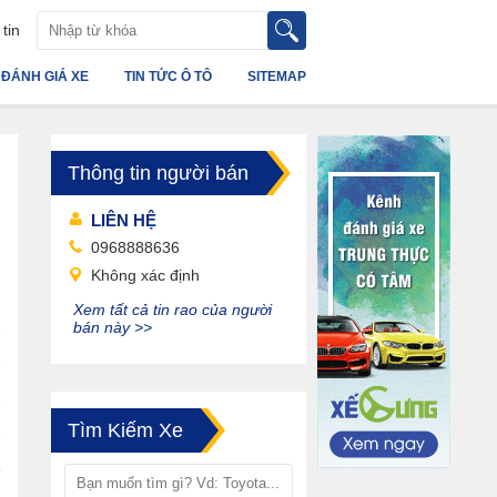
tin
ĐÁNH GIÁ XE
TIN TỨC Ô TÔ
SITEMAP
Thông tin người bán
LIÊN HỆ
0968888636
Không xác định
Xem tất cả tin rao của người
bán này >>
Tìm Kiếm Xe