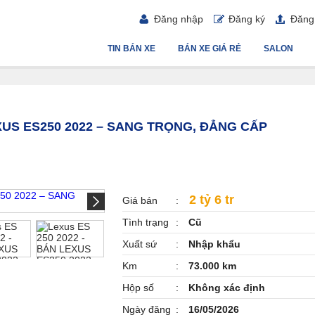
Đăng nhập
Đăng ký
Đăng 
TIN BÁN XE
BÁN XE GIÁ RẺ
SALON
EXUS ES250 2022 – SANG TRỌNG, ĐẲNG CẤP
2 tỷ 6 tr
Giá bán
Tình trạng
Cũ
Xuất sứ
Nhập khẩu
Km
73.000 km
Hộp số
Không xác định
Ngày đăng
16/05/2026