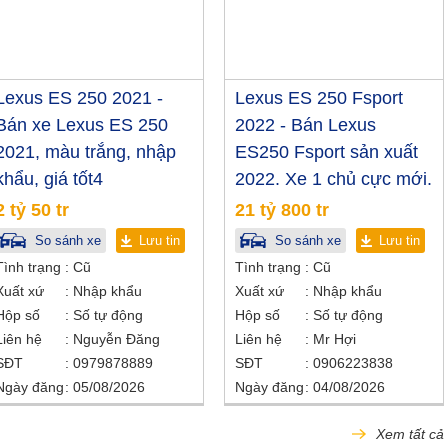
Lexus ES 250 2021 -
Lexus ES 250 Fsport
Bán xe Lexus ES 250
2022 - Bán Lexus
2021, màu trắng, nhập
ES250 Fsport sản xuất
khẩu, giá tốt4
2022. Xe 1 chủ cực mới.
2 tỷ 50 tr
21 tỷ 800 tr
So sánh xe
Lưu tin
So sánh xe
Lưu tin
Tình trạng
Cũ
Tình trạng
Cũ
Xuất xứ
Nhập khẩu
Xuất xứ
Nhập khẩu
Hộp số
Số tự động
Hộp số
Số tự động
Liên hệ
Nguyễn Đăng
Liên hệ
Mr Hợi
SĐT
0979878889
SĐT
0906223838
Ngày đăng
05/08/2026
Ngày đăng
04/08/2026
Xem tất cả