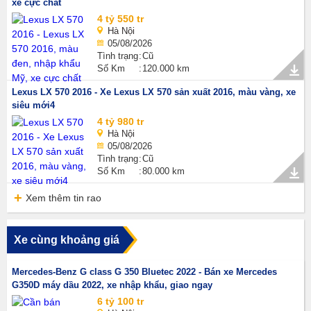
xe cực chất
4 tỷ 550 tr
Hà Nội
05/08/2026
Tình trạng
Cũ
Số Km
120.000 km
Lexus LX 570 2016 - Xe Lexus LX 570 sản xuất 2016, màu vàng, xe
siêu mới4
4 tỷ 980 tr
Hà Nội
05/08/2026
Tình trạng
Cũ
Số Km
80.000 km
Xem thêm tin rao
Xe cùng khoảng giá
Mercedes-Benz G class G 350 Bluetec 2022 - Bán xe Mercedes
G350D máy dầu 2022, xe nhập khẩu, giao ngay
6 tỷ 100 tr