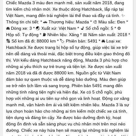
Chiếc Mazda 3 màu đen mạnh mẽ, sản xuất năm 2018, đang
tìm kiếm chủ nhân mới. Xe thuộc dòng Hatchback, lắp ráp tại
Việt Nam, mang đến trải nghiệm lái thể thao và đầy cá tính. ✨
Thông tin chi tiết: * 🚗 Thương hiệu: Mazda * 🎨 Màu sắc: Đen *
🚘 Dòng xe: 3 * 🌏 Xuất xứ: Việt Nam * 💺 Số chỗ ngồi: 5 * ⚙️
Hộp số: Tự động * ⛽ Nhiên liệu: Xăng * 📅 Năm sản xuất: 2018 *
🔢 Số km đã đi: 88000 km * 🏷️ Phiên bản: 5491 * 🚘 Loại xe:
Hatchback Xe được trang bị hộp số tự động, giúp việc lái xe trở
nên dễ dàng và thoải mái, đặc biệt trong điều kiện giao thông đô
thị. Với kiểu dáng Hatchback năng động, Mazda 3 phù hợp cho
những ai yêu thích sự trẻ trung và tiện lợi. Xe được sản xuất
năm 2018 và đã đi được 88000 km. Nguồn gốc từ Việt Nam
đảm bảo sự quen thuộc và dễ dàng bảo dưỡng. Màu đen giúp
xe trở nên lịch lãm và sang trọng. Phiên bản 5491 mang đến
những tính năng tiện nghi và hiện đại. Xe có 5 chỗ ngồi, phù
hợp với những ai ưu tiên sự nhỏ gọn và linh hoạt. Động cơ xăng
mạnh mẽ, vận hành êm ái và tiết kiệm nhiên liệu. Mazda 3 là sự
lựa chọn hoàn hảo cho những ai tìm kiếm một chiếc xe cá tính,
tiện dụng và đáng tin cậy. Xe được bảo dưỡng định kỳ, hoạt
động ổn định và sẵn sàng phục vụ chủ nhân mới trên mọi nẻo
đường. Chiếc xe này hứa hẹn sẽ mang lại những trải nghiệm lái