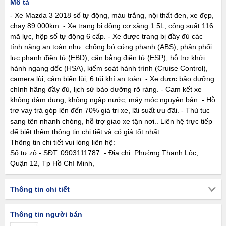
Mô tả
- Xe Mazda 3 2018 số tự động, màu trắng, nội thất đen, xe đẹp,
chạy 89.000km. - Xe trang bị động cơ xăng 1.5L, công suất 116
mã lực, hộp số tự động 6 cấp. - Xe được trang bị đầy đủ các
tính năng an toàn như: chống bó cứng phanh (ABS), phân phối
lực phanh điện tử (EBD), cân bằng điện tử (ESP), hỗ trợ khởi
hành ngang dốc (HSA), kiểm soát hành trình (Cruise Control),
camera lùi, cảm biến lùi, 6 túi khí an toàn. - Xe được bảo dưỡng
chính hãng đầy đủ, lịch sử bảo dưỡng rõ ràng. - Cam kết xe
không đâm đụng, không ngập nước, máy móc nguyên bản. - Hỗ
trợ vay trả góp lên đến 70% giá trị xe, lãi suất ưu đãi. - Thủ tục
sang tên nhanh chóng, hỗ trợ giao xe tận nơi.. Liên hệ trực tiếp
để biết thêm thông tin chi tiết và có giá tốt nhất.
Thông tin chi tiết vui lòng liên hệ:
Số tự zô - SĐT: 0903111787: - Địa chỉ: Phường Thạnh Lộc,
Quận 12, Tp Hồ Chí Minh,
Thông tin chi tiết
Thông tin người bán