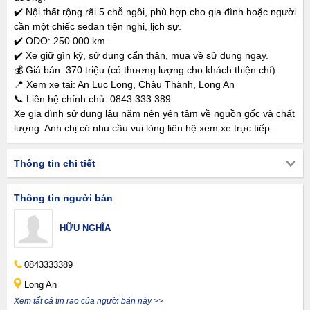
✔️ Nội thất rộng rãi 5 chỗ ngồi, phù hợp cho gia đình hoặc người
cần một chiếc sedan tiện nghi, lịch sự.
✔️ ODO: 250.000 km.
✔️ Xe giữ gìn kỹ, sử dụng cẩn thận, mua về sử dụng ngay.
💰 Giá bán: 370 triệu (có thương lượng cho khách thiện chí)
📍 Xem xe tại: An Lục Long, Châu Thành, Long An
📞 Liên hệ chính chủ: 0843 333 389
Xe gia đình sử dụng lâu năm nên yên tâm về nguồn gốc và chất
lượng. Anh chị có nhu cầu vui lòng liên hệ xem xe trực tiếp.
Thông tin chi tiết
Thông tin người bán
HỮU NGHĨA
0843333389
Long An
Xem tất cả tin rao của người bán này >>