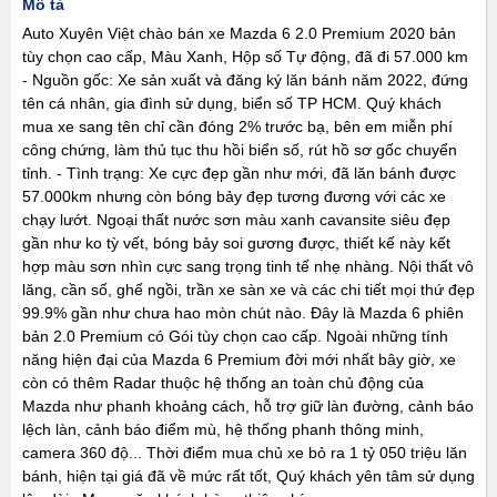
Mô tả
Auto Xuyên Việt chào bán xe Mazda 6 2.0 Premium 2020 bản
tùy chọn cao cấp, Màu Xanh, Hộp số Tự động, đã đi 57.000 km
- Nguồn gốc: Xe sản xuất và đăng ký lăn bánh năm 2022, đứng
tên cá nhân, gia đình sử dụng, biển số TP HCM. Quý khách
mua xe sang tên chỉ cần đóng 2% trước bạ, bên em miễn phí
công chứng, làm thủ tục thu hồi biển số, rút hồ sơ gốc chuyển
tỉnh. - Tình trạng: Xe cực đẹp gần như mới, đã lăn bánh được
57.000km nhưng còn bóng bảy đẹp tương đương với các xe
chạy lướt. Ngoại thất nước sơn màu xanh cavansite siêu đẹp
gần như ko tỳ vết, bóng bảy soi gương được, thiết kế này kết
hợp màu sơn nhìn cực sang trọng tinh tế nhẹ nhàng. Nội thất vô
lăng, cần số, ghế ngồi, trần xe sàn xe và các chi tiết mọi thứ đẹp
99.9% gần như chưa hao mòn chút nào. Đây là Mazda 6 phiên
bản 2.0 Premium có Gói tùy chọn cao cấp. Ngoài những tính
năng hiện đại của Mazda 6 Premium đời mới nhất bây giờ, xe
còn có thêm Radar thuộc hệ thống an toàn chủ động của
Mazda như phanh khoảng cách, hỗ trợ giữ làn đường, cảnh báo
lệch làn, cảnh báo điểm mù, hệ thống phanh thông minh,
camera 360 độ... Thời điểm mua chủ xe bỏ ra 1 tỷ 050 triệu lăn
bánh, hiện tại giá đã về mức rất tốt, Quý khách yên tâm sử dụng