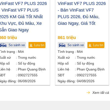
VinFast VF7 PLUS 2026
VinFast VF7 PLUS 2026
- VinFast VF7 PLUS
- Bán VinFast VF7
2025 KM Giá Tốt Nhất
PLUS 2026, Đủ Màu,
Khu Vực, Đủ Màu, Xe
Giao Ngay, Giá Tốt
Sẵn Giao Ngay
860 triệu
861 triệu
So sánh xe
Lưu tin
So sánh xe
Lưu tin
Tình trạng
Mới
Tình trạng
Mới
Xuất xứ
Trong nước
Xuất xứ
Trong nước
Hộp số
Số tự động
Hộp số
Số tự động
Liên hệ
Phan Quang Định
Liên hệ
Phan Quang Định
SĐT
0902727555
SĐT
0902727555
Ngày đăng
06/08/2026
Ngày đăng
04/08/2026
Xem tất cả