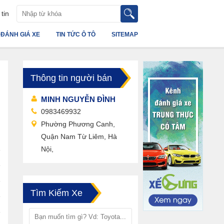
tin
ĐÁNH GIÁ XE
TIN TỨC Ô TÔ
SITEMAP
Thông tin người bán
MINH NGUYỄN ĐÌNH
0983469932
Phường Phương Canh,
Quận Nam Từ Liêm, Hà
Nội,
Tìm Kiếm Xe