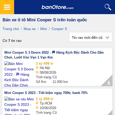
Bán xe ô tô Mini Cooper S trên toàn quốc
Trang chủ
/
Mua xe
/
Mini
/
Cooper S
Tin rao mới đến cũ
Có
7
tin rao
Mini Cooper S 3 Doors 2022 - 🏁 Hàng Kịch Độc Dành Cho Dân
Chơi, Lướt Vỏn Vẹn 1 Vạn Km
1 tỷ 499 tr
Hà Nội
08/08/2026
Tình trạng
Cũ
Số Km
11.000 km
Mini Cooper S 2023 - Tiết kiệm ngay 700tr, bank 70%
1 tỷ 599 tr
Tp.HCM
10/06/2026
Tình trạng
Cũ