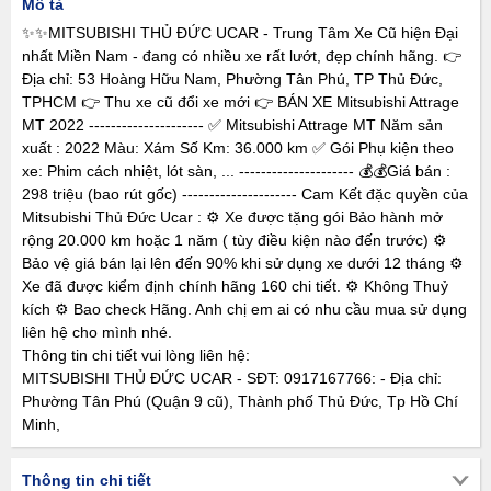
Mô tả
✨✨MITSUBISHI THỦ ĐỨC UCAR - Trung Tâm Xe Cũ hiện Đại
nhất Miền Nam - đang có nhiều xe rất lướt, đẹp chính hãng. 👉
Địa chỉ: 53 Hoàng Hữu Nam, Phường Tân Phú, TP Thủ Đức,
TPHCM 👉 Thu xe cũ đổi xe mới 👉 BÁN XE Mitsubishi Attrage
MT 2022 --------------------- ✅ Mitsubishi Attrage MT Năm sản
xuất : 2022 Màu: Xám Số Km: 36.000 km ✅ Gói Phụ kiện theo
xe: Phim cách nhiệt, lót sàn, ... --------------------- 💰💰Giá bán :
298 triệu (bao rút gốc) --------------------- Cam Kết đặc quyền của
Mitsubishi Thủ Đức Ucar : ⚙️ Xe được tặng gói Bảo hành mở
rộng 20.000 km hoặc 1 năm ( tùy điều kiện nào đến trước) ⚙️
Bảo vệ giá bán lại lên đến 90% khi sử dụng xe dưới 12 tháng ⚙️
Xe đã được kiểm định chính hãng 160 chi tiết. ⚙️ Không Thuỷ
kích ⚙️ Bao check Hãng. Anh chị em ai có nhu cầu mua sử dụng
liên hệ cho mình nhé.
Thông tin chi tiết vui lòng liên hệ:
MITSUBISHI THỦ ĐỨC UCAR - SĐT: 0917167766: - Địa chỉ:
Phường Tân Phú (Quận 9 cũ), Thành phố Thủ Đức, Tp Hồ Chí
Minh,
Thông tin chi tiết