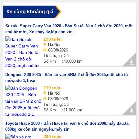
Xe cùng khoảng giá
Suzuki Super Carry Van 2020 - Bán Su tải Van 2 chỗ đời 2020, một
chủ từ mới, Xe chạy 4v,lốp còn zin
190 triệu
Hà Nội
08/08/2026
Tình trạng
Cũ
Số Km
40.000 km
Dongben X30 2025 - Bán tải van SRM 2 chỗ đời 2025,một chủ từ
mới,odo 1,1 vạn
210 triệu
Hà Nội
08/08/2026
Tình trạng
Cũ
Số Km
11.000 km
Toyota Hiace 2008 - Bán Hiace tải van 6 chỗ đời 2008,máy dầu,tải
850kg,xe còn zin nguyên,máy zin
200 triệu