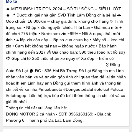
Mô tả
🔥 MITSUBISHI TRITON 2024 – SỐ TỰ ĐỘNG – SIÊU LƯỚT
🔥 📍 Được chị gái nhà gần SVĐ Tỉnh Lâm Đồng chia sẻ lại 🚗
Odo chuẩn 16.000km – chạy gia đình, không chở hàng ✨ Tình
trạng xe: • Nhập khẩu nguyên chiếc Thái Lan • Giá mua mới +
đồ chơi 775 triệu • Nước sơn zin ~99% • Nội & ngoại thất mới
tinh • 4 lốp zin còn dày – lốp sơ cua chưa hạ • Máy số – keo chỉ
zin • Cam kết không tai nạn – không ngập nước • Bảo hành
chính hãng đến 2027 💰 Giá chào bán: 590 triệu (bao rút hồ sơ)
💳 Góp chỉ từ 250 triệu nhận xe ngay ✅ Xe đẹp – hiếm có
———————————————————————— 🎖️ Đồng
Auto Đà Lạt 🏠 ĐC : 336 Hai Bà Trưng Đà Lạt Đăng tin ms Linh
nhân viên bán xe và tư vấn góp Anh chị quan tâm để lại tin nhắn
hoặc lh em Linh hay anh Đồng gửi thêm hình ảnh và thông tin
chi tiết về xe nha #muabanoto #Dongautodalat #otoluot #otocu
#ototragop. Liên hệ trực tiếp để biết thêm thông tin chi tiết và có
giá tốt nhất.
Thông tin chi tiết vui lòng liên hệ:
ĐỒNG MOTOR 2 cá nhân - SĐT: 0966169169: - Địa chỉ:
Phường 6, Thành phố Đà Lạt, Lâm Đồng,