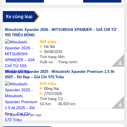
Xe cùng loại
Mitsubishi Xpander 2026 - MITSUBISHI XPANDER – GIÁ CHỈ TỪ
555 TRIỆU ĐỒNG
555 triệu
Hà Nội
06/08/2026
Tình trạng
Mới
Xuất xứ
Trong nước
Mitsubishi Xpander 2025 - Mitsubishi Xpander Premium 1.5 At
2025 – Đỏ Đẹp – Giá Chỉ 570 Triệu
570 triệu
Đồng Nai
27/07/2026
Tình trạng
Cũ
Số Km
46.820 km
Xem thêm tin rao