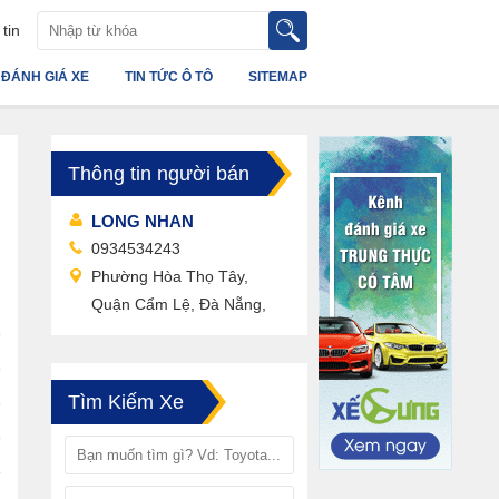
tin
ĐÁNH GIÁ XE
TIN TỨC Ô TÔ
SITEMAP
Thông tin người bán
LONG NHAN
0934534243
Phường Hòa Thọ Tây,
Quận Cẩm Lệ, Đà Nẵng,
Tìm Kiếm Xe