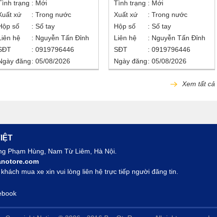
Tình trạng
Mới
Tình trạng
Mới
Xuất xứ
Trong nước
Xuất xứ
Trong nước
Hộp số
Số tay
Hộp số
Số tay
Liên hệ
Nguyễn Tấn Đỉnh
Liên hệ
Nguyễn Tấn Đỉnh
SĐT
0919796446
SĐT
0919796446
Ngày đăng
05/08/2026
Ngày đăng
05/08/2026
Xem tất cả
IỆT
ờng Phạm Hùng, Nam Từ Liêm, Hà Nội.
notore.com
hách mua xe xin vui lòng liên hệ trực tiếp người đăng tin.
ebook