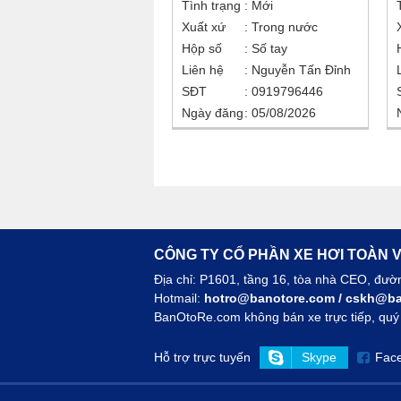
Tình trạng
Mới
Xuất xứ
Trong nước
Hộp số
Số tay
Liên hệ
Nguyễn Tấn Đỉnh
SĐT
0919796446
Ngày đăng
05/08/2026
CÔNG TY CỔ PHẦN XE HƠI TOÀN V
Địa chỉ: P1601, tầng 16, tòa nhà CEO, đư
Hotmail:
hotro@banotore.com
/
cskh@ba
BanOtoRe.com không bán xe trực tiếp, quý k
Hỗ trợ trực tuyến
Skype
Fac