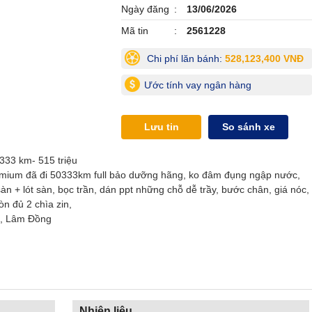
Ngày đăng
13/06/2026
Mã tin
2561228
Chi phí lăn bánh:
528,123,400 VNĐ
Ước tính vay ngân hàng
Lưu tin
So sánh xe
333 km- 515 triệu
mium đã đi 50333km full bảo dưỡng hãng, ko đâm đụng ngập nước,
àn + lót sàn, bọc trần, dán ppt những chỗ dễ trầy, bước chân, giá nóc,
òn đủ 2 chìa zin,
nh, Lâm Đồng
Nhiên liệu