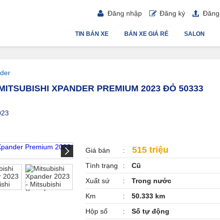
Đăng nhập
Đăng ký
Đăng 
TIN BÁN XE
BÁN XE GIÁ RẺ
SALON
der
 MITSUBISHI XPANDER PREMIUM 2023 ĐỎ 50333
023
515 triệu
Giá bán
Tình trạng
Cũ
Xuất sứ
Trong nước
Km
50.333 km
Hộp số
Số tự động