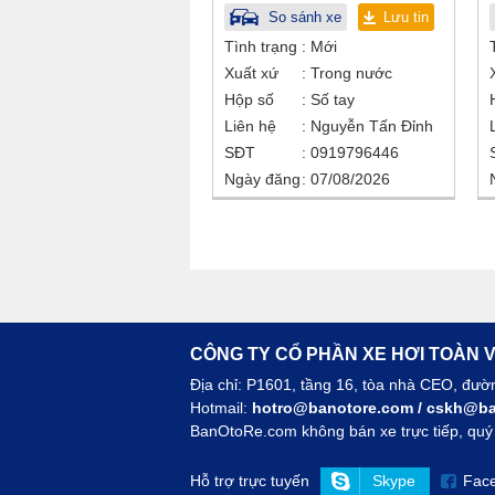
So sánh xe
Lưu tin
Tình trạng
Mới
Xuất xứ
Trong nước
Hộp số
Số tay
Liên hệ
Nguyễn Tấn Đỉnh
SĐT
0919796446
Ngày đăng
07/08/2026
CÔNG TY CỔ PHẦN XE HƠI TOÀN V
Địa chỉ: P1601, tầng 16, tòa nhà CEO, đư
Hotmail:
hotro@banotore.com
/
cskh@ba
BanOtoRe.com không bán xe trực tiếp, quý k
Hỗ trợ trực tuyến
Skype
Fac