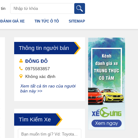
tin
ĐÁNH GIÁ XE
TIN TỨC Ô TÔ
SITEMAP
Thông tin người bán
ĐÔNG ĐÔ
0975583857
Không xác định
Xem tất cả tin rao của người
bán này >>
Tìm Kiếm Xe