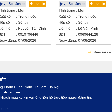
So sánh xe
Lưu tin
So sánh xe
Lưu tin
Tình trạng
Mới
Tình trạng
Mới
Xuất xứ
Trong nước
Xuất xứ
Trong nước
Hộp số
Số tay
Hộp số
Số tay
Liên hệ
Nguyễn Tấn Đỉnh
Liên hệ
Lê Văn Minh
SĐT
0919796446
SĐT
0969644128
Ngày đăng
07/08/2026
Ngày đăng
07/08/2026
Xem tất cả
IỆT
ờng Phạm Hùng, Nam Từ Liêm, Hà Nội.
notore.com
hách mua xe xin vui lòng liên hệ trực tiếp người đăng tin.
ebook