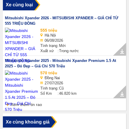
Xe cùng loại
Mitsubishi Xpander 2026 - MITSUBISHI XPANDER – GIÁ CHỈ TỪ
555 TRIỆU ĐỒNG
555 triệu
Hà Nội
06/08/2026
Tình trạng
Mới
Xuất xứ
Trong nước
Mitsubishi Xpander 2025 - Mitsubishi Xpander Premium 1.5 At
2025 – Đỏ Đẹp – Giá Chỉ 570 Triệu
570 triệu
Đồng Nai
27/07/2026
Tình trạng
Cũ
Số Km
46.820 km
Xem thêm tin rao
Xe cùng khoảng giá