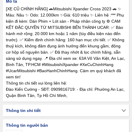
Mô tả
[XE CŨ CHÍNH HÃNG] 🚗Mitsubishi Xpander Cross 2023 🚗 ✨
Màu: Nâu ✨ Odo: 12.000km ✨Giá: 610 triệu ✨ Liên hệ :*** Phụ
kiện đi kèm: Dán Phim + Lót sàn - Pháp nhân công ty ⚙️ CAM
KẾT ĐẶC QUYỀN TỪ MITSUBISHI BẾN THÀNH UCAR: ✅ Bảo
hành mở rộng: 20.000 km hoặc 1 năm (tùy điều kiện nào đến
trước). ✅ Kiểm định chính hãng: 160 hạn mục chi tiết. ✅ Không
thuỷ kích, không đâm đụng ảnh hưởng đến khung gầm, động
cơ hộp số nguyên bản. ✅ Đã thay nhớt & lọc chính hãng, sẵn
sàng sử dụng ngay. 📍 Địa chỉ xem xe: 63A Võ Văn Kiệt, An Lạc,
Bình Tân, TP.HCM #MitsubishiXpander #XeCuChinhHang
#UcarMitsubishi #BaoHanhChinhHang. Cảm ơn quý khách đã
xem tin!
Thông tin chi tiết vui lòng liên hệ:
Đào Kiến Cường - SĐT: 0909816719: - Địa chỉ: Phường An Lạc,
Quận Bình Tân, Tp Hồ Chí Minh,
Thông tin chi tiết
Thông tin người bán