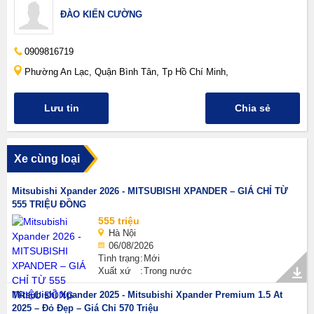
ĐÀO KIẾN CƯỜNG
0909816719
Phường An Lạc, Quận Bình Tân, Tp Hồ Chí Minh,
Lưu tin
Chia sẻ
Xe cùng loại
Mitsubishi Xpander 2026 - MITSUBISHI XPANDER – GIÁ CHỈ TỪ
555 TRIỆU ĐỒNG
555 triệu
Hà Nội
06/08/2026
Tình trạng
Mới
Xuất xứ
Trong nước
Mitsubishi Xpander 2025 - Mitsubishi Xpander Premium 1.5 At
2025 – Đỏ Đẹp – Giá Chỉ 570 Triệu