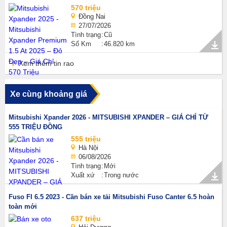
570 triệu
Đồng Nai
27/07/2026
Tình trạng
Cũ
Số Km
46.820 km
Xem thêm tin rao
Xe cùng khoảng giá
Mitsubishi Xpander 2026 - MITSUBISHI XPANDER – GIÁ CHỈ TỪ
555 TRIỆU ĐỒNG
555 triệu
Hà Nội
06/08/2026
Tình trạng
Mới
Xuất xứ
Trong nước
Fuso FI 6.5 2023 - Cần bán xe tải Mitsubishi Fuso Canter 6.5 hoàn
toàn mới
637 triệu